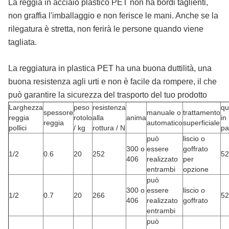
La reggia in acciaio plastico PET non ha bordi taglienti,
non graffia l'imballaggio e non ferisce le mani. Anche se la
rilegatura è stretta, non ferirà le persone quando viene
tagliata.
La reggiatura in plastica PET ha una buona duttilità, una
buona resistenza agli urti e non è facile da rompere, il che
può garantire la sicurezza del trasporto del tuo prodotto
Larghezza
peso
resistenza
qu
spessore
manuale o
trattamento
reggia
rotolo
alla
anima
in
reggia
automatico
superficiale
pollici
/ kg
rottura / N
pa
può
liscio o
300 o
essere
goffrato
1/2
0.6
20
252
52
406
realizzato
per
entrambi
opzione
può
300 o
essere
liscio o
1/2
0.7
20
266
52
406
realizzato
goffrato
entrambi
può