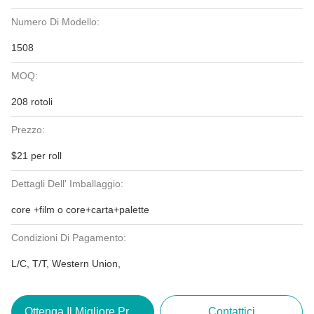
Numero Di Modello:
1508
MOQ:
208 rotoli
Prezzo:
$21 per roll
Dettagli Dell' Imballaggio:
core +film o core+carta+palette
Condizioni Di Pagamento:
L/C, T/T, Western Union,
Ottenga Il Migliore Prezzo
Contattici