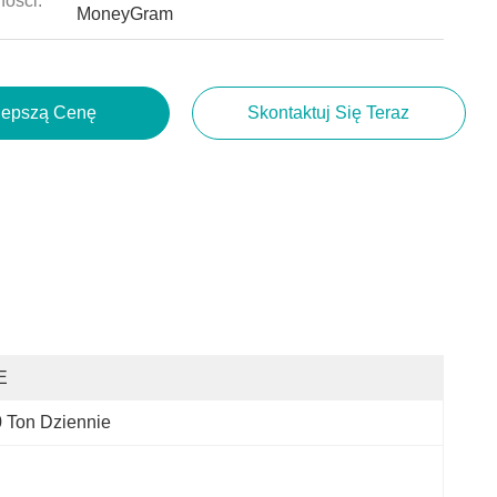
ności:
MoneyGram
lepszą Cenę
Skontaktuj Się Teraz
E
 Ton Dziennie