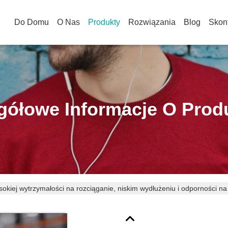
Do Domu
O Nas
Produkty
Rozwiązania
Blog
Skont
gółowe Informacje O Prod
okiej wytrzymałości na rozciąganie, niskim wydłużeniu i odporności 