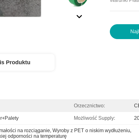
Warunki Płat
Naj
is Produktu
Orzecznictwo:
C
r+palety
Możliwość Supply:
20
małości na rozciąganie
, 
Wyroby z PET o niskim wydłużeniu
, 
ej odporności na temperaturę