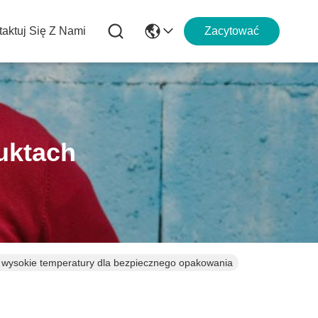
aktuj Się Z Nami
Zacytować
uktach
na wysokie temperatury dla bezpiecznego opakowania