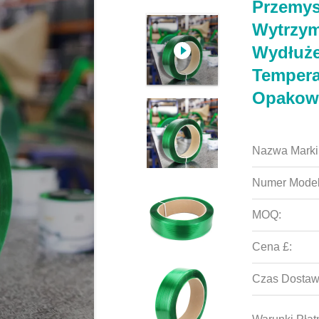
Przemys
Wytrzym
Wydłuże
Tempera
Opakow
Nazwa Marki
Numer Model
MOQ:
Cena £:
Czas Dostaw