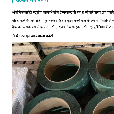
औद्योगिक पीईटी स्ट्रैपिंग पॉलीएथिलीन टेरेफ्थालेट से बना है जो लंबे समय तक चलन
पीईटी स्ट्रैपिंग को अंतिम प्रसंस्करण के बाद मुख्य कच्चे माल के रूप में पॉलीइथिल
हैइसका व्यापक रूप से इस्पात उद्योग, रासायनिक फाइबर उद्योग, एल्यूमीनियम बैंगट उद
नीचे उत्पादन कार्यशाला फोटो