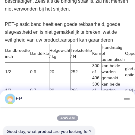
beschadigen. Zelfs als de binding strak is, zal het mensen
niet verwonden bij het snijden.
PET-plastic band heeft een goede rekbaarheid, goede
slagvastheid en is niet gemakkelijk te breken, wat de
veiligheid van uw producttransport kan garanderen
Handmatig
Bandbreedte
Rolgewicht
Treksterkte
Banddikte
Kern
of
Oppe
inch
/ kg
/ N
automatisch
300
kan beide
glad 
1/2
0.6
20
252
of
worden
optie
406
gemaakt
300
kan beide
1/2
0.7
20
266
of
worden
glad o
406
gemaakt
EP
300
kan beide
5/8
0.7
20
392
of
worden
glad o
406
gemaakt
4:45 AM
300
kan beide
0.8
20
448
of
worden
glad o
Good day, what product are you looking for?
406
gemaakt