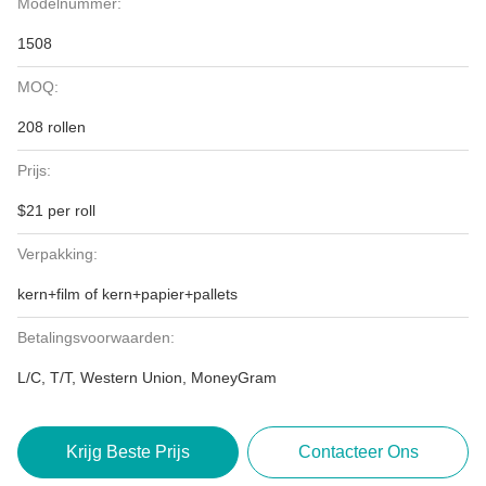
Modelnummer:
1508
MOQ:
208 rollen
Prijs:
$21 per roll
Verpakking:
kern+film of kern+papier+pallets
Betalingsvoorwaarden:
L/C, T/T, Western Union, MoneyGram
Krijg Beste Prijs
Contacteer Ons