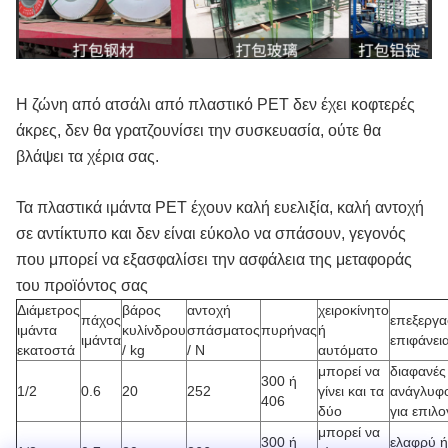
Η ζώνη από ατσάλι από πλαστικό PET δεν έχει κοφτερές
άκρες, δεν θα γρατζουνίσει την συσκευασία, ούτε θα
βλάψει τα χέρια σας.
Τα πλαστικά ιμάντα PET έχουν καλή ευελιξία, καλή αντοχή
σε αντίκτυπο και δεν είναι εύκολο να σπάσουν, γεγονός
που μπορεί να εξασφαλίσει την ασφάλεια της μεταφοράς
του προϊόντος σας
Διάμετρος
βάρος
αντοχή
χειροκίνητο
πάχος
επεξεργα
ιμάντα
κυλίνδρου
σπάσματος
πυρήνας
ή
ιμάντα
επιφάνει
εκατοστά
/ kg
/ N
αυτόματο
μπορεί να
διαφανές
300 ή
1/2
0.6
20
252
γίνει και τα
ανάγλυφ
406
δύο
για επιλ
μπορεί να
300 ή
ελαφρύ ή