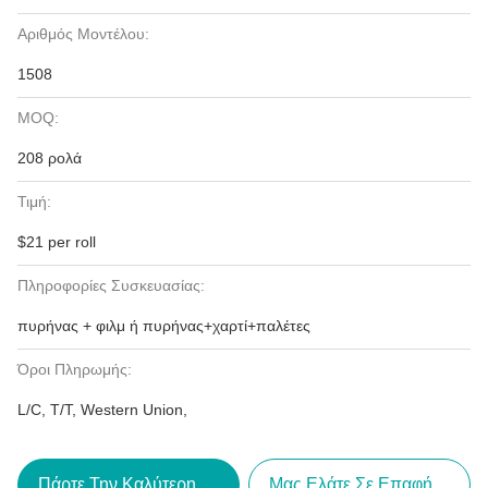
Αριθμός Μοντέλου:
1508
MOQ:
208 ρολά
Τιμή:
$21 per roll
Πληροφορίες Συσκευασίας:
πυρήνας + φιλμ ή πυρήνας+χαρτί+παλέτες
Όροι Πληρωμής:
L/C, T/T, Western Union,
Πάρτε Την Καλύτερη Τιμή
Μας Ελάτε Σε Επαφή Με