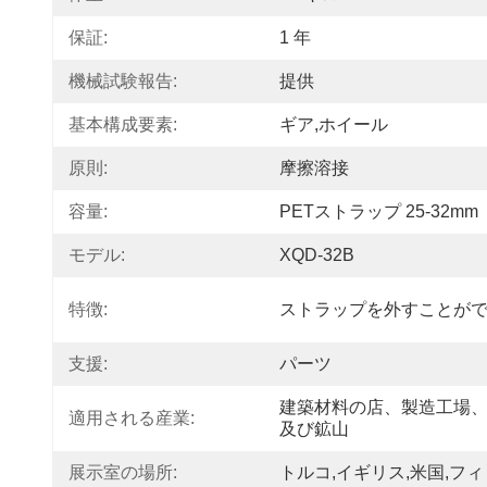
保証:
1 年
機械試験報告:
提供
基本構成要素:
ギア,ホイール
原則:
摩擦溶接
容量:
PETストラップ 25-32mm
モデル:
XQD-32B
特徴:
ストラップを外すことがで
支援:
パーツ
建築材料の店、製造工場
適用される産業:
及び鉱山
展示室の場所:
トルコ,イギリス,米国,フ