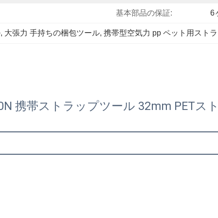
基本部品の保証:
6
ル
, 
大張力 手持ちの梱包ツール
, 
携帯型空気力 pp ペット用スト
000N 携帯ストラップツール 32mm P