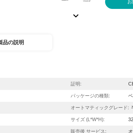
お
製品の説明
証明:
C
パッケージの種類:
ベ
オートマティックグレード:
サイズ (L*W*H):
3
販売後 サービス:
オ