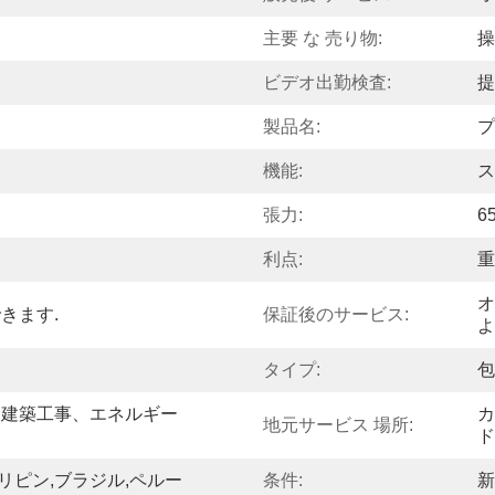
主要 な 売り物:
操
ビデオ出勤検査:
提
製品名:
プ
機能:
ス
張力:
6
利点:
重
オ
きます.
保証後のサービス:
よ
タイプ:
包
、建築工事、エネルギー
カ
地元サービス 場所:
ド
ィリピン,ブラジル,ペルー
条件:
新