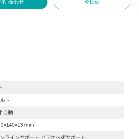
問い合わせ
今接触
E
ルト
半自動
20×140×137mm
ンラインサポート ビデオ技術サポート