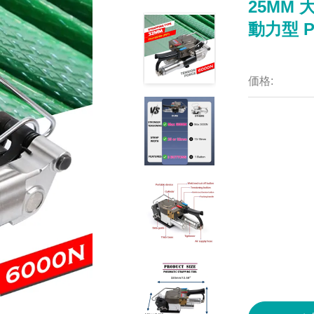
25MM
動力型 
価格: