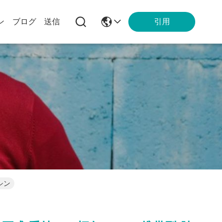
引用
ン
ブログ
送信
シン