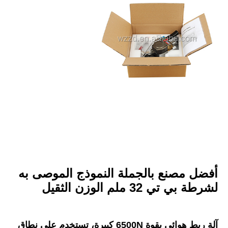
أفضل مصنع بالجملة النموذج الموصى به 
لشرطة بي تي 32 ملم الوزن الثقيل
آلة ربط هوائي بقوة 6500N كبيرة، تستخدم على نطاق 