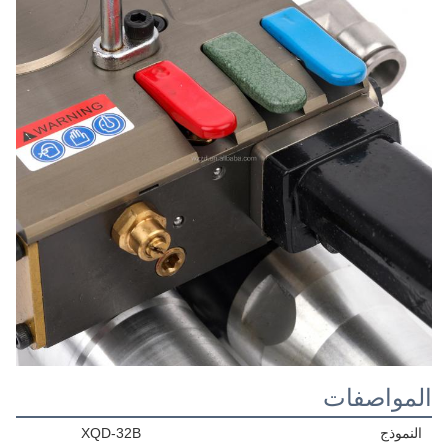
المواصفات
النموذج
XQD-32B