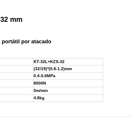
e 32 mm
portátil por atacado
KT-32L+KZS-32
(32/19)*(0.8-1.2)mm
0.4-0.6MPa
8000N
5m/min
4.8kg