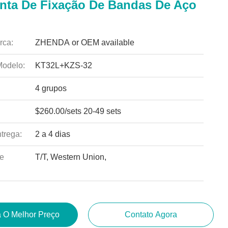
nta De Fixação De Bandas De Aço
rca:
ZHENDA or OEM available
odelo:
KT32L+KZS-32
4 grupos
$260.00/sets 20-49 sets
trega:
2 a 4 dias
e
T/T, Western Union,
 O Melhor Preço
Contato Agora