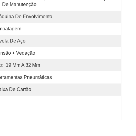
De Manutenção
áquina De Envolvimento
mbalagem
vela De Aço
ensão + Vedação
o:
19 Mm A 32 Mm
erramentas Pneumáticas
ixa De Cartão