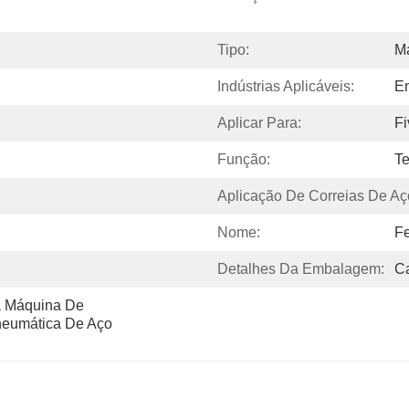
Tipo:
M
Indústrias Aplicáveis:
E
Aplicar Para:
Fi
Função:
T
Aplicação De Correias De Aç
Nome:
F
Detalhes Da Embalagem:
Ca
 Máquina De 
eumática De Aço 