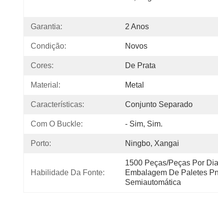
Garantia:
2 Anos
Condição:
Novos
Cores:
De Prata
Material:
Metal
Características:
Conjunto Separado
Com O Buckle:
- Sim, Sim.
Porto:
Ningbo, Xangai
1500 Peças/peças Por Dia
Habilidade Da Fonte:
Embalagem De Paletes Pn
Semiautomática