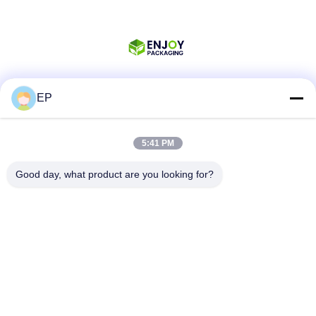
EP
Κοινωνικά Μέσα
5:41 PM
Γρήγορη επικοινωνία
Good day, what product are you looking for?
Τηλ.
008617280206760
Ηλεκτρονικό ταχυδρομείο
sales@enjoypacker.com
Διεύθυνση
Πόλη Wenzhou,32503"Π.Ρ. της Κίνας"