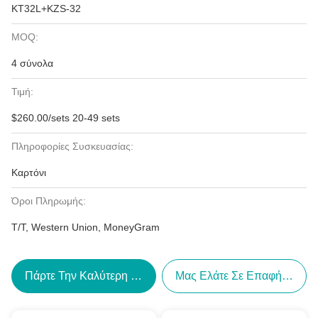
KT32L+KZS-32
MOQ:
4 σύνολα
Τιμή:
$260.00/sets 20-49 sets
Πληροφορίες Συσκευασίας:
Καρτόνι
Όροι Πληρωμής:
T/T, Western Union, MoneyGram
Πάρτε Την Καλύτερη Τιμή
Μας Ελάτε Σε Επαφή Με