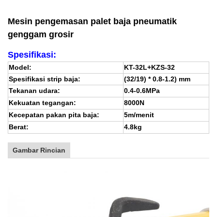
Mesin pengemasan palet baja pneumatik
genggam grosir
Spesifikasi:
Model:
KT-32L+KZS-32
Spesifikasi strip baja:
(32/19) * 0.8-1.2) mm
Tekanan udara:
0.4-0.6MPa
Kekuatan tegangan:
8000N
Kecepatan pakan pita baja:
5m/menit
Berat:
4.8kg
Gambar Rincian