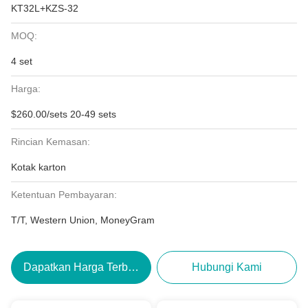
KT32L+KZS-32
MOQ:
4 set
Harga:
$260.00/sets 20-49 sets
Rincian Kemasan:
Kotak karton
Ketentuan Pembayaran:
T/T, Western Union, MoneyGram
Dapatkan Harga Terbaik
Hubungi Kami