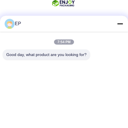
EP
Media Sosial
7:54 PM
Kontak Cepat
Good day, what product are you looking for?
Telp
008617280206760
E-mail
sales@enjoypacker.com
Alamat
Kota Wenzhou, 32503, R.R. Tiongkok