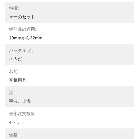
特徴:
単一のセット
鋼筋帯の適用:
19mmから32mm
バックル と:
そうだ
名前:
空気用具
港:
寧波、上海
最小注文数量:
4セット
価格: