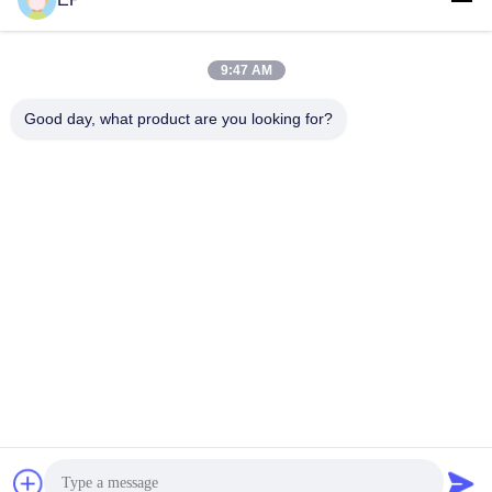
ソーシャル メディア
9:47 AM
Good day, what product are you looking for?
迅速な連絡
Tel
008617280206760
電子メール
sales@enjoypacker.com
住所
温州市32503中国PR
プライバシーポリシー規約
|
地図
中国の良質 ストラッティングツール メーカー。Copyright© 2024-