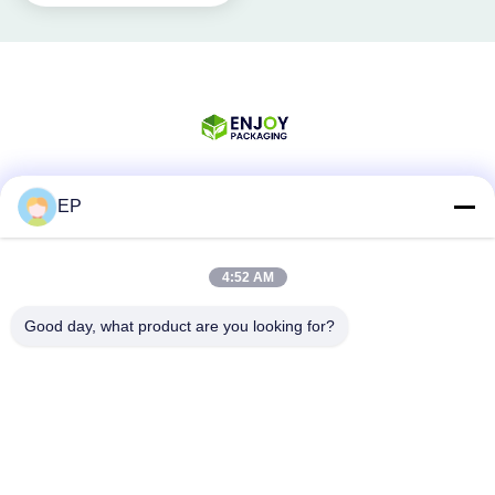
EP
Les réseaux sociaux
4:52 AM
Contactez rapidement
Good day, what product are you looking for?
Téléphone
008617280206760
Email
sales@enjoypacker.com