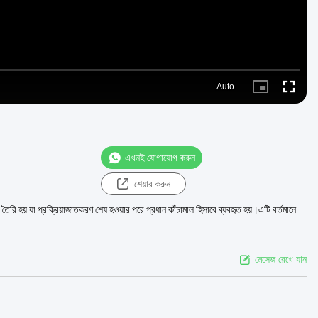
Auto
Picture-
Fullscre
in-
Picture
এখনই যোগাযোগ করুন
শেয়ার করুন
 তৈরি হয় যা প্রক্রিয়াজাতকরণ শেষ হওয়ার পরে প্রধান কাঁচামাল হিসাবে ব্যবহৃত হয়।এটি বর্তমানে
মেসেজ রেখে যান