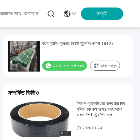
আমাদের সাথে যোগাযোগ
উদ্ধৃতি
কটন ব্যালিং ব্যবহার পিইটি স্ট্র্যাপিং কালো 19127
এখনই যোগাযোগ করুন
আরও জানুন
সম্পর্কিত ভিডিও
নিরাপদ প্যাকেজিংয়ের জন্য উচ্চ টান
শক্তি এবং কম প্রসারণ সহ কালো
রঙের PET স্ট্র্যাপিং রোল
2026-01-24
01:03