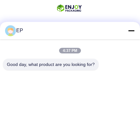
EP
Media Sosial
4:37 PM
Kontak Cepat
Good day, what product are you looking for?
Telp
008617280206760
E-mail
sales@enjoypacker.com
Alamat
Kota Wenzhou, 32503, R.R. Tiongkok