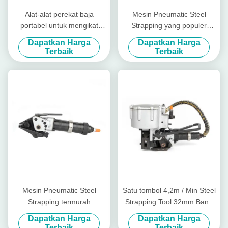
Alat-alat perekat baja
Mesin Pneumatic Steel
portabel untuk mengikat
Strapping yang populer
gulungan baja yang mudah
19mm-32mm
Dapatkan Harga
Dapatkan Harga
dioperasikan
Terbaik
Terbaik
Mesin Pneumatic Steel
Satu tombol 4,2m / Min Steel
Strapping termurah
Strapping Tool 32mm Band
Pneumatic Steel Strapping
Dapatkan Harga
Dapatkan Harga
Machine
Terbaik
Terbaik