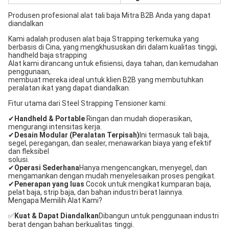
Produsen profesional alat tali baja Mitra B2B Anda yang dapat
diandalkan
Kami adalah produsen alat baja Strapping terkemuka yang
berbasis di Cina, yang mengkhususkan diri dalam kualitas tinggi,
handheld baja strapping
Alat kami dirancang untuk efisiensi, daya tahan, dan kemudahan
penggunaan,
membuat mereka ideal untuk klien B2B yang membutuhkan
peralatan ikat yang dapat diandalkan.
Fitur utama dari Steel Strapping Tensioner kami:
✔
Handheld & Portable
️ Ringan dan mudah dioperasikan,
mengurangi intensitas kerja.
✔
Desain Modular (Peralatan Terpisah)
Ini termasuk tali baja,
segel, peregangan, dan sealer, menawarkan biaya yang efektif
dan fleksibel
solusi.
✔
Operasi Sederhana
Hanya mengencangkan, menyegel, dan
mengamankan dengan mudah menyelesaikan proses pengikat.
✔
Penerapan yang luas
️ Cocok untuk mengikat kumparan baja,
pelat baja, strip baja, dan bahan industri berat lainnya.
Mengapa Memilih Alat Kami?
✅
Kuat & Dapat Diandalkan
Dibangun untuk penggunaan industri
berat dengan bahan berkualitas tinggi.