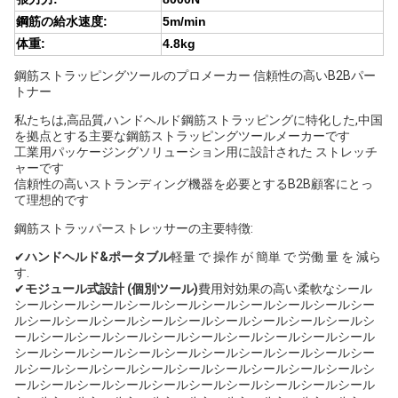
鋼筋の給水速度:
5m/min
体重:
4.8kg
鋼筋ストラッピングツールのプロメーカー 信頼性の高いB2Bパー
トナー
私たちは,高品質,ハンドヘルド鋼筋ストラッピングに特化した,中国
を拠点とする主要な鋼筋ストラッピングツールメーカーです
工業用パッケージングソリューション用に設計された ストレッチ
ャーです
信頼性の高いストランディング機器を必要とするB2B顧客にとっ
て理想的です
鋼筋ストラッパーストレッサーの主要特徴:
✔
ハンドヘルド&ポータブル
軽量 で 操作 が 簡単 で 労働 量 を 減ら
す.
✔
モジュール式設計 (個別ツール)
費用対効果の高い柔軟なシール
シールシールシールシールシールシールシールシールシールシー
ルシールシールシールシールシールシールシールシールシールシ
ールシールシールシールシールシールシールシールシールシール
シールシールシールシールシールシールシールシールシールシー
ルシールシールシールシールシールシールシールシールシールシ
ールシールシールシールシールシールシールシールシールシール