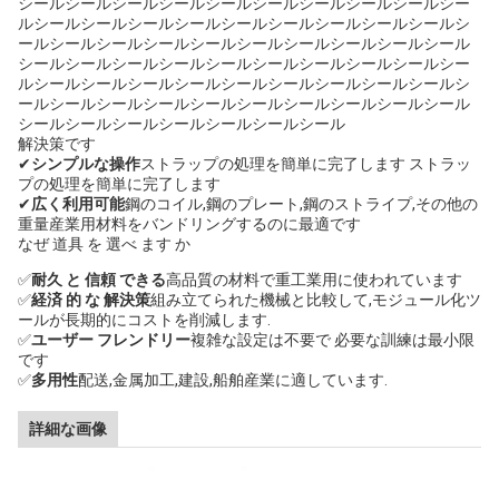
シールシールシールシールシールシールシールシールシールシー
ルシールシールシールシールシールシールシールシールシールシ
ールシールシールシールシールシールシールシールシールシール
シールシールシールシールシールシールシールシールシールシー
ルシールシールシールシールシールシールシールシールシールシ
ールシールシールシールシールシールシールシールシールシール
シールシールシールシールシールシールシール
解決策です
✔
シンプルな操作
ストラップの処理を簡単に完了します ストラッ
プの処理を簡単に完了します
✔
広く利用可能
鋼のコイル,鋼のプレート,鋼のストライプ,その他の
重量産業用材料をバンドリングするのに最適です
なぜ 道具 を 選べ ます か
✅
耐久 と 信頼 できる
高品質の材料で重工業用に使われています
✅
経済 的 な 解決策
組み立てられた機械と比較して,モジュール化ツ
ールが長期的にコストを削減します.
✅
ユーザー フレンドリー
複雑な設定は不要で 必要な訓練は最小限
です
✅
多用性
配送,金属加工,建設,船舶産業に適しています.
詳細な画像