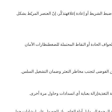
ط الشريط أو إعادة إغلاقهتذكّر، إنّ العنصر المربّط بشكل
الحواف الحادة أو النقاط المحتملة للضغطنظارات الأمان
ة من الفوضى لتجنب مخاطر التعثر وضمان التشغيل السلس.
 التغذيةإزالة بعناية أي انسدادات وحاول مرة أخرى.
فقة.الرجوع إلى دليل أداة الخاص بك للحصول على إرشادات حول