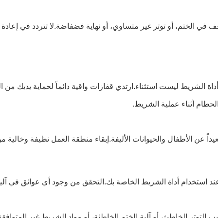
 الختم، أو توتر غير متساوي، أو نهاية فضفاضة.لا تتردد في إعادة ضب
وأداة الشريط ليست استثناء.ارتدي قفازات واقية دائماً لحماية يديك من 
حطام أثناء عملية الشريط.
يداً عن الأطفال والحيوانات الأليفة.إبقاء منطقة العمل نظيفة وخالي
ند استخدام أداة الشريط الخاصة بك.التحقق من وجود أي عوائق في آلية
 التوتر الخاطئ، أو آلية الختم الخاطئة، أو مواد الشريط غير المتوا