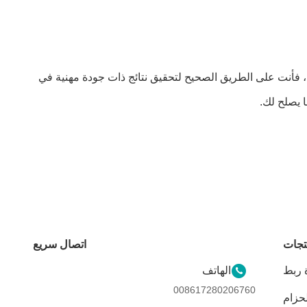
، فأنت على الطريق الصحيح لتحقيق نتائج ذات جودة مهنية في
 يصلح لك.
تجات
اتصال سريع
ة ربط
الهاتف
008617280206760
لحزام