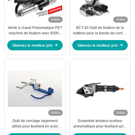
Vidéo
Vidéo
Vente à chaud Pneumatique PET
BCT-40 Outil de fixation de la
machine de fixation avec 6000N
batterie pour la bande de cordon
puissance de tension
25-40 mm
Obtenez le meilleur prix
Obtenez le meilleur prix
Vidéo
Vidéo
Outil de cerclage largement
Ensemble tendeur-scelleur
utilisé pour feuillard en acier
pneumatique pour feuillard acier
inoxydable 9-25mm
de 25 mm