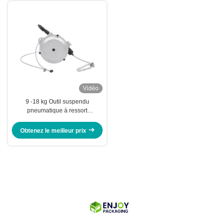
Vidéo
9 -18 kg Outil suspendu
pneumatique à ressort
pneumatique industriel portable
gris 1000 mm
Obtenez le meilleur prix