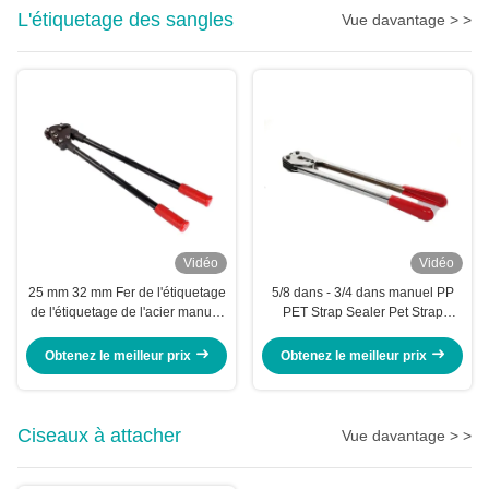
L'étiquetage des sangles
Vue davantage > >
Vidéo
Vidéo
25 mm 32 mm Fer de l'étiquetage
5/8 dans - 3/4 dans manuel PP
de l'étiquetage de l'acier manuel
PET Strap Sealer Pet Strap
Single Notch Steel Banding
Sealing Machine outil de main
Crimper Outil
pinces
Obtenez le meilleur prix
Obtenez le meilleur prix
Ciseaux à attacher
Vue davantage > >