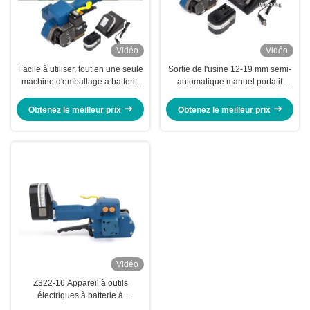
Vidéo
Vidéo
Facile à utiliser, tout en une seule
Sortie de l'usine 12-19 mm semi-
machine d'emballage à batterie
automatique manuel portatif
pour bande PET en PP de 13 à
alimenté par batterie en plastique
19 mm
PP PET outil d'emballage
Obtenez le meilleur prix
Obtenez le meilleur prix
Vidéo
Z322-16 Appareil à outils
électriques à batterie à
actionnement de palettes à fusion