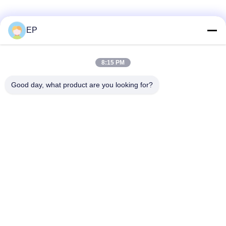
Media Sosial
EP
8:15 PM
Kontak Cepat
Good day, what product are you looking for?
Telp
86-577-62276099
E-mail
lemon@cnzdpack.com
Alamat
Zona Industri Qingjiang, Kota Qingjiang, Sub-Kota Yueqing,
Kota Wenzhou,325611,P.R. dari Cina
Kebijakan Privasi
|
Sitemap