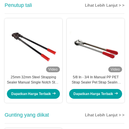
Penutup tali
Lihat Lebih Lanjut > >
Video
Video
25mm 32mm Steel Strapping
5/8 In - 3/4 In Manual PP PET
Sealer Manual Single Notch Steel
Strap Sealer Pet Strap Sealing
Banding Crimper Tool
Machine Hand Tool Pliers
Dapatkan Harga Terbaik
Dapatkan Harga Terbaik
Gunting yang diikat
Lihat Lebih Lanjut > >