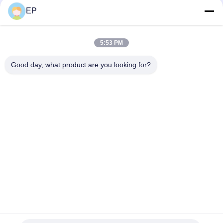
EP
ソーシャル メディア
5:53 PM
Good day, what product are you looking for?
迅速な連絡
Tel
86-577-62276099
電子メール
lemon@cnzdpack.com
住所
清江工業区 清江町 岳qing郊外 温州市325611中国PR
プライバシーポリシー規約
|
地図
中国の良質 ストラッティングツール メーカー。Copyright© 2024-