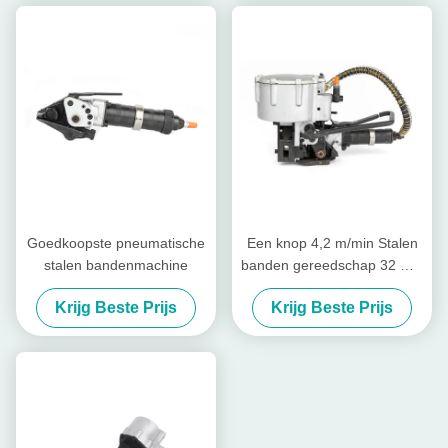
Goedkoopste pneumatische
Een knop 4,2 m/min Stalen
stalen bandenmachine
banden gereedschap 32 mm
Band Pneumatische Stalen
Krijg Beste Prijs
Krijg Beste Prijs
banden machine