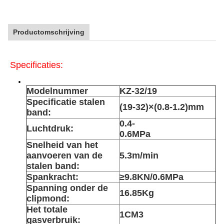
Productomschrijving
Specificaties:
Modelnummer
KZ-32/19
Specificatie stalen
(19-32)
×(0.8-1.2)mm
band:
0.4-
Luchtdruk:
0.6MPa
Snelheid van het
aanvoeren van de
5.3m/min
stalen band:
Spankracht:
≥9.8KN/0.6MPa
Spanning onder de
16.85Kg
clipmond:
Het totale
1
CM3
gasverbruik: