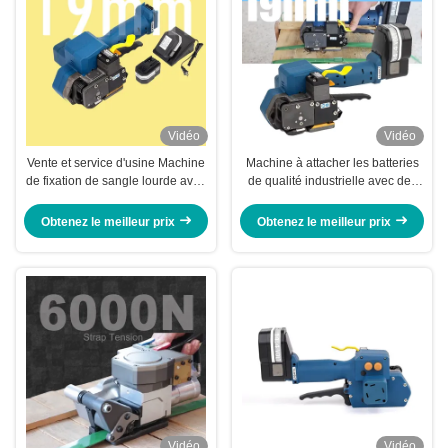
Vidéo
Vidéo
Vente et service d'usine Machine
Machine à attacher les batteries
de fixation de sangle lourde avec
de qualité industrielle avec des
capacité de stockage de 72 W et
performances de longue durée et
batterie rechargeable
un fonctionnement facile pour le
Obtenez le meilleur prix
Obtenez le meilleur prix
ruban PET en PP de 13 à 19 mm
Vidéo
Vidéo