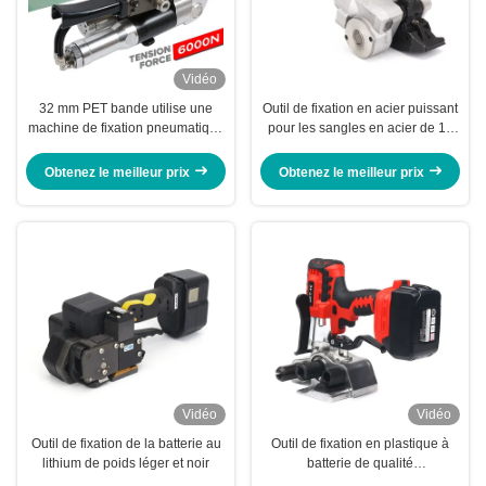
Vidéo
32 mm PET bande utilise une
Outil de fixation en acier puissant
machine de fixation pneumatique
pour les sangles en acier de 19
Application industrielle puissante
mm à 32 mm dans les
emballages en fût
Obtenez le meilleur prix
Obtenez le meilleur prix
Vidéo
Vidéo
Outil de fixation de la batterie au
Outil de fixation en plastique à
lithium de poids léger et noir
batterie de qualité
professionnelle pour emballage