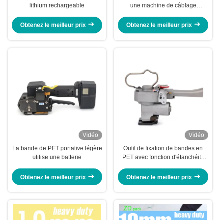
lithium rechargeable
une machine de câblage
pneumatique de grande
puissance
Obtenez le meilleur prix
Obtenez le meilleur prix
Vidéo
Vidéo
La bande de PET portative légère
Outil de fixation de bandes en
utilise une batterie
PET avec fonction d'étanchéité
principale
Obtenez le meilleur prix
Obtenez le meilleur prix