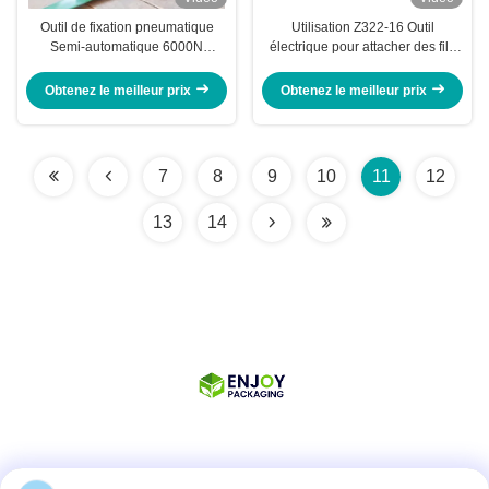
Outil de fixation pneumatique
Utilisation Z322-16 Outil
Semi-automatique 6000N
électrique pour attacher des fils
Max.Tension Machine de fixation
en polyester
pour 32 mm PP/PET Carton à
Obtenez le meilleur prix
Obtenez le meilleur prix
main d'emballage coupeuse de
tension
7
8
9
10
11
12
13
14
Les réseaux sociaux