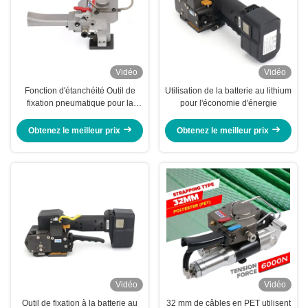
Vidéo
Vidéo
Fonction d'étanchéité Outil de
Utilisation de la batterie au lithium
fixation pneumatique pour la
pour l'économie d'énergie
sangle en PET de 13 à 25 mm
avec temps de soudage réglable
Obtenez le meilleur prix
Obtenez le meilleur prix
et conception légère
Vidéo
Vidéo
Outil de fixation à la batterie au
32 mm de câbles en PET utilisent