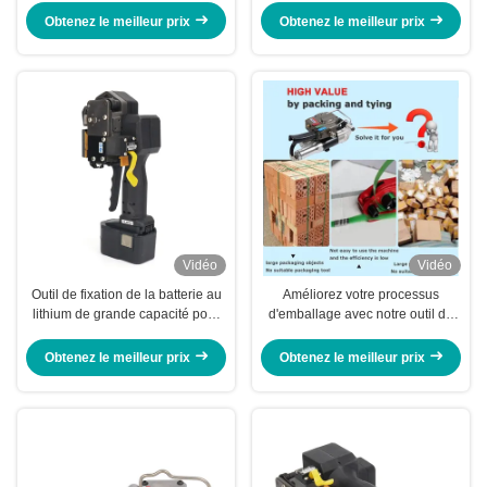
industriel
Obtenez le meilleur prix
Obtenez le meilleur prix
Vidéo
Vidéo
Outil de fixation de la batterie au
Améliorez votre processus
lithium de grande capacité pour
d'emballage avec notre outil de
la bande de matériel d'emballage
fixation en plastique pneumatique
pour l'industrie
Obtenez le meilleur prix
Obtenez le meilleur prix