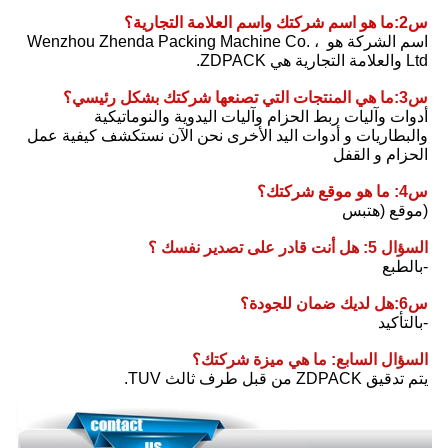
س2:ما هو اسم شركتك واسم العلامة التجارية؟
اسم الشركة هو Wenzhou Zhenda Packing Machine Co. ، 
Ltd والعلامة التجارية هي ZDPACK.
س3:ما هي المنتجات التي تصنعها شركتك بشكل رئيسي؟
أدوات وآليات ربط الحزام وآليات اليدوية والنوماتيكية 
والبطاريات و أدوات اليد الأخرى نحن الآن نستكشف كيفية عمل 
الحزام و القفل
س4: ما هو موقع شركتك؟
(موقع (هتبس
السؤال 5: هل أنت قادر على تصدير نفسك ؟
-بالطبع
س6:هل لديك ضمان للجودة؟
-بالتأكيد
السؤال السابع: ما هي ميزة شركتك؟
يتم تدقيق ZDPACK من قبل طرف ثالث TUV.