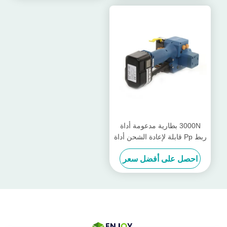
3000N بطارية مدعومة أداة
ربط Pp قابلة لإعادة الشحن أداة
ربط PET Band 13mm -
احصل على أفضل سعر
19mm