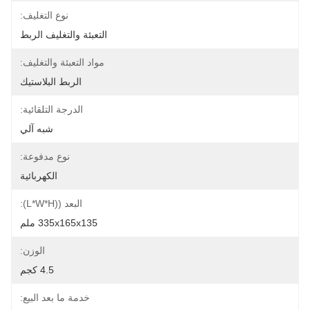
نوع التغليف:
التعبئة والتغليف الربط
مواد التعبئة والتغليف:
الربط البلاستيك
الدرجة التلقائية:
شبه آلي
نوع مدفوعة:
الكهربائية
البعد ((L*W*H):
335x165x135 ملم
الوزن:
4.5 كجم
خدمة ما بعد البيع: