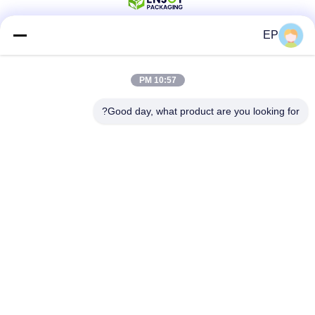
EP
وسائل التواصل الاجتماعي
10:57 PM
Good day, what product are you looking for?
اتصال سريع
الهاتف
008617280206760
البريد الإلكتروني
sales@enjoypacker.com
العنوان
مدينة (وينجو)32503"الصناعة العامة للصين"
سياسة الخصوصية
|
خريطة الموقع