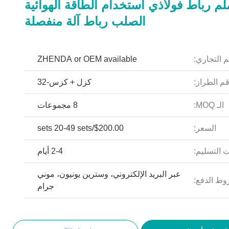
 ملم رباط فولاذي استخدام الطاقة الهوائية
الصلب رباط آلة منفصلة
م التجاري:
ZHENDA or OEM available
م الطراز:
كزل + كزس-32
الـ MOQ:
8 مجموعات
السعر:
$200.00/sets 20-49 sets
 التسليم:
2-4 أيام
عبر البريد الإلكتروني، وسترين يونيون، موني
ط الدفع:
جرام