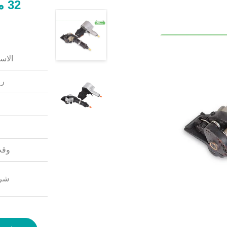
32
الاس
رق
وقت
شرو