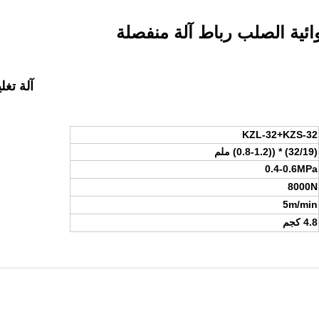
آلة تغل
KZL-32+KZS-32
(32/19) * ((0.8-1.2) ملم
0.4-0.6MPa
8000N
5m/min
4.8 كجم