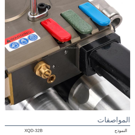
المواصفات
النموذج
XQD-32B