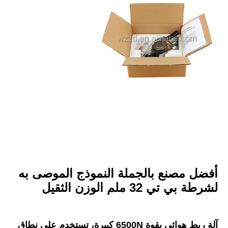
أفضل مصنع بالجملة النموذج الموصى به 
لشرطة بي تي 32 ملم الوزن الثقيل
آلة ربط هوائي بقوة 6500N كبيرة، تستخدم على نطاق 