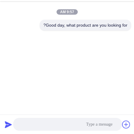
9:57 AM
Good day, what product are you looking for?
شريط ربط PET عالي القوة مع استطالة منخفضة، سطح خالٍ من
الصدأ، ومرونة جيدة للتعبئة والنقل الصناعي.
2026-01-24
6 الرؤى